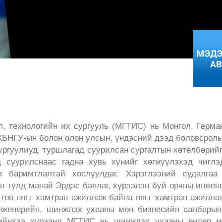
, технологийн их сургууль (МГТИС) нь Монгол, Герман
 ХБНГУ-ын болон олон улсын, үндэсний дээд боловсролы
ургуулиуд, туршлагад суурилсан сургалтын хөтөлбөрийг
д суурилснаас гадна хувь хүнийг хөгжүүлэхэд чигл
л баримтлалтай хослуулдаг. Хэрэглээний судалгаа
н тулд манай Эрдэс баялаг, хүрээлэн буй орчны инжен
төв нягт хамтран ажиллаж байна нягт хамтран ажилла
инженерийн, шинжлэх ухааны мөн бизнесийн салбары
дийнхээ хүрээнд МГТИС нь шинжлэх ухааны өндөр мэ