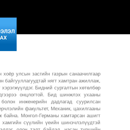
 хоёр улсын засгийн газрын санаачилгаар
н байгууллагуудтай нягт хамтран ажиллаж,
 хэрэгжүүлдэг. Бидний сургалтын хөтөлбөр
эдгээрээ онцлогтой. Бид шинжлэх ухааны
 болон инженерийн дадлагад суурилсан
ерчлэлийн факультет, Механик, цахилгааны
ж байна. Монгол-Германы хамтарсан ашигт
н хамгийн сүүлийн үеийн шинэчлэлүүдтэй
длэг, олон талт байдал, насан туршийн