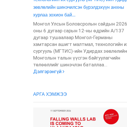
зөвлөлийн шинэчилсэн бүрэлдэхүүн анхны
хурлаа зохион бай...
Монгол Улсын Боловсролын сайдын 202
оны 6 дугаар сарын 12-ны өдрийн А/137
дугаар тушаалаар Монгол-Германы
хамтарсан ашигт малтмал, технологийн и
сургууль (МГТИС)-ийн Удирдах зөвлөлийн
Монголын талын үүсгэн байгуулагчийн
төлөөллийг шинэчлэн баталлаа...
Дэлгэрэнгүй
АРГА ХЭМЖЭЭ