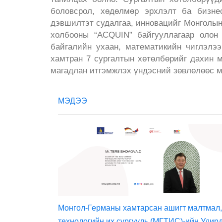
боловсрол, хөдөлмөр эрхлэлт ба бизнес
дэвшилтэт судалгаа, инновацийг Монголын
холбооны “ACQUIN” байгууллагаар олон
байгалийн ухаан, математикийн чиглэлэ
хамтран 7 сургалтын хөтөлбөрийг дахин 
магадлан итгэмжлэх үндэсний зөвлөлөөс м
МЭДЭЭ
Монгол-Германы хамтарсан ашигт малтмал,
технологийн их сургууль (МГТИС)-ийн Удир