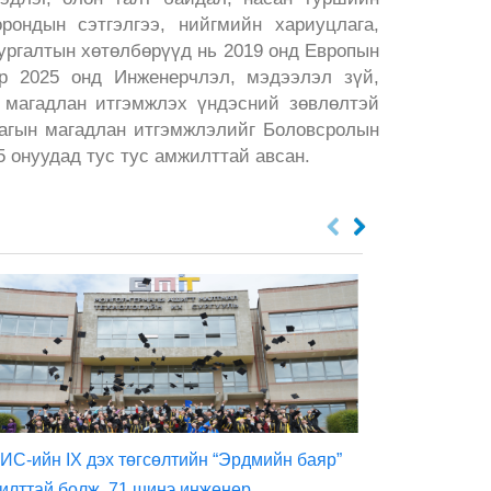
рондын сэтгэлгээ, нийгмийн хариуцлага,
ургалтын хөтөлбөрүүд нь 2019 онд Европын
р 2025 онд Инженерчлэл, мэдээлэл зүй,
 магадлан итгэмжлэх үндэсний зөвлөлтэй
лагын магадлан итгэмжлэлийг Боловсролын
 онуудад тус тус амжилттай авсан.
ИС-ийн IX дэх төгсөлтийн “Эрдмийн баяр”
Олборлолтоос
илттай болж, 71 шинэ инженер,
үйлдвэрлэлийн