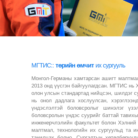
Монгол-Германы хамтарсан
төрийн өмчит
МГТИС::
инженерийн
их сургууль
судалгаанд суурилсан
Монгол-Германы хамтарсан ашигт малтмал
2013 онд үүсгэн байгуулагдсан. МГТИС нь
олон улсын
олон улсын стандартад нийцсэн, шилдэг с
нь онол дадлага хослуулсан, хэрэглээн
Кампус
үндэслэлтэй боловсролыг шинэлэг үзэ
боловсролын үндэс суурийг баттай тавихы
Монгол-Германы хамтарсан
инженерчлэлийн факультет болон Хэлний 
малтмал, технологийн их сургуульд та 
танилцах болно. Сургалтын хөтөлбөрүү