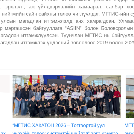
 эрхлэлт, аж үйлдвэрлэлийн хамаарал, салбар хоо
 нийгмийн сайн сайхны төлөө чиглүүлдэг. МГТИС-ийн с
 улсын магадлан итгэмжлэлд анх хамрагдсан. Улмаа
эр мэргэшсэн байгууллага “ASIIN” болон Боловсролын
магадлан итгэмжлүүлсэн. Түүнчлэн МГТИС нь байгуул
агадлан итгэмжлэх үндэсний зөвлөлөөс 2019 болон 2025
“МГТИС ХАКАТОН 2026 – Тогтвортой уул
МГТ
дах
уурхайн төлөө: системтэй шийдэл” арга хэмжээ
амж