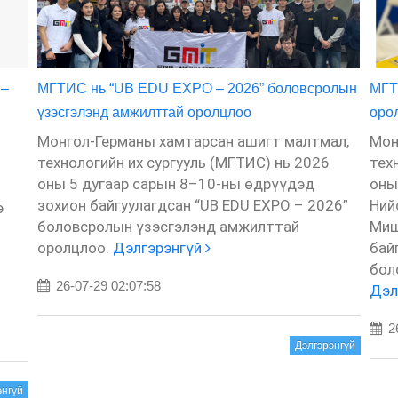
 –
МГТИС нь “UB EDU EXPO – 2026” боловсролын
МГТ
үзэсгэлэнд амжилттай оролцлоо
оро
Монгол-Германы хамтарсан ашигт малтмал,
Мон
технологийн их сургууль (МГТИС) нь 2026
тех
оны 5 дугаар сарын 8–10-ны өдрүүдэд
оны
зохион байгуулагдсан “UB EDU EXPO – 2026”
Ний
э
боловсролын үзэсгэлэнд амжилттай
Миш
оролцлоо.
Дэлгэрэнгүй
бай
бол
26-07-29 02:07:58
Дэл
26
Дэлгэрэнгүй
энгүй