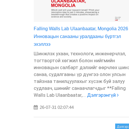
Falling Walls Lab Ulaanbaatar, Mongolia 2026
Инновацын санааны уралдааны бүртгэл
эхэллээ
Шинжлэх ухаан, технологи, инженерчлэл,
тогтвортой хөгжил болон нийгмийн
инновацын салбарт дэлхийг өөрчлөх шин
санаа, судалгааны үр дүнгээ олон улсын
тайзнаа танилцуулахыг хүсэж буй залуу
судлаач, шинийг санаачлагчдыг **Falling
Walls Lab Ulaanbaatar,...
Дэлгэрэнгүй
26-07-31 02:07:44
Дэлгэр