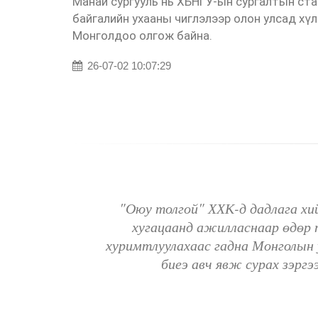
Манай сургууль нь ХБНГУ-ын сургалтын ста
байгалийн ухааны чиглэлээр олон улсад х
Монголдоо олгож байна.
26-07-02 10:07:29
отуур
"Оюу толгой" ХХК-д дадлага хий
санаар
хугацаанд ажилласнаар өдөр 
АД-ТНБ
хуримтлуулахаас гадна Монголын 
болгож
биеэ авч явж сурах зэрг
вропын
йгаа