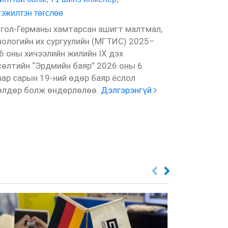
гэжилтэн төгслөө
Монгол Улса
үйлдвэрийн т
гол-Германы хамтарсан ашигт малтмал,
хэрэгцээг хан
нологийн их сургуулийн (МГТИС) 2025–
боловсролыг
6 оны хичээлийн жилийн IX дэх
шаардлагатай
сөлтийн “Эрдмийн баяр” 2026 оны 6
Улсын Их Сур
аар сарын 19-ний өдөр баяр ёслол
Технологийн И
өлдөр болж өндөрлөлөө.
Дэлгэрэнгүй
Дэлгэрэнгүй