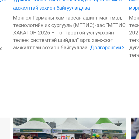
амжилттай зохион байгуулагдлаа
мэр
Монгол-Германы хамтарсан ашигт малтмал,
Мон
технологийн их сургууль (МГТИС)-ээс “МГТИС
тех
6
ХАКАТОН 2026 – Тогтвортой уул уурхайн
202
төлөө: системтэй шийдэл” арга хэмжээг
төг
амжилттай зохион байгууллаа.
Дэлгэрэнгүй
дуг
х
төг