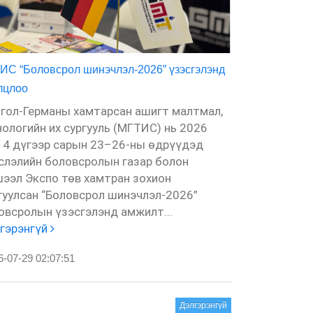
ИС “Боловсрол шинэчлэл-2026” үзэсгэлэнд
МГТИС Open D
лцлоо
зохион байгуу
гол-Германы хамтарсан ашигт малтмал,
Монгол-Герм
нологийн их сургууль (МГТИС) нь 2026
технологийн 
 4 дүгээр сарын 23–26-ны өдрүүдэд
Олон Улсын 
слэлийн боловсролын газар болон
(GIZ)-ийн дэ
ээл Экспо төв хамтран зохион
нээлттэй хаа
гуулсан “Боловсрол шинэчлэл-2026”
11 дүгээр са
овсролын үзэсгэлэнд амжилт...
зохион...
Дэл
гэрэнгүй
26-07-29 02:
-07-29 02:07:51
Дэлгэрэнгүй