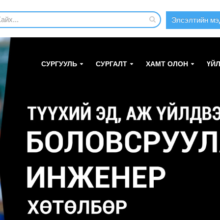
Элсэлтийн мэ
СУРГУУЛЬ
СУРГАЛТ
ХАМТ ОЛОН
ҮЙ