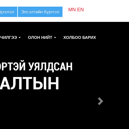
MN
EN
дээлэл
Элсэлтийн бүртгэл
ЛЧИЛГЭЭ
ОЛОН НИЙТ
ХОЛБОО БАРИХ