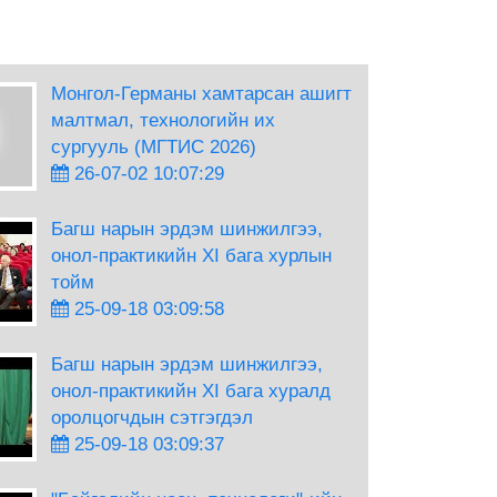
Монгол-Германы хамтарсан ашигт
малтмал, технологийн их
сургууль (МГТИС 2026)
26-07-02 10:07:29
Багш нарын эрдэм шинжилгээ,
онол-практикийн XI бага хурлын
тойм
25-09-18 03:09:58
Багш нарын эрдэм шинжилгээ,
онол-практикийн XI бага хуралд
оролцогчдын сэтгэгдэл
25-09-18 03:09:37
 шинжилгээ, онол-практикийн XI бага хурлын тойм