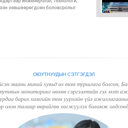
ндартаар инженерчлэл, технологи,
Монгол-Германы 
үлээн зөвшөөрөгдсөн боловсролыг
нарын эрдэм шин
ний өдөр Өмнөго
25-09-18 03:09:
ОЮУТНУУДЫН СЭТГЭГДЭЛ
сэн маань миний хувьд их том туршлага болсон, Ба
тутмын мониторинг нөхөн сэргээлтийн гэх мэт ажл
урдаа барих хамгийн том уурхайн үйл ажиллагааны 
ээр олон талаар өөрийгөө хөгжүүлэх боломж олдсон